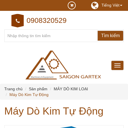
Tiếng Việt
0908320529
may
may
cong
nghie
Trang chủ
Sản phẩm
MÁY DÒ KIM LOẠI
Máy Dò Kim Tự Động
Máy Dò Kim Tự Động