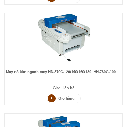
Máy dò kim ngành may HN-870C-120/140/160/180, HN-780G-100
Giá: Liên hệ
Giỏ hàng