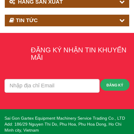
HÃNG SẢN XUẤT
TIN TỨC
ĐĂNG KÝ NHẬN TIN KHUYẾN
MÃI
ĐĂNG KÝ
Sai Gon Gartex Equipment Machinery Service Trading Co., LTD
Add: 186/29 Nguyen Thi Do, Phu Hoa, Phu Hoa Dong, Ho Chi
Minh city, Vietnam