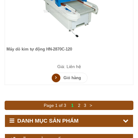
Máy dò kim tự động HN-2870C-120
Giá: Liên hệ
Giỏ hàng
Page 1 of 3
1
2
3
>
DANH MỤC SẢN PHẨM