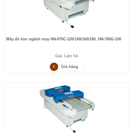
Máy dò kim ngành may HN-870C-120/140/160/180, HN-780G-100
Giá: Liên hệ
Giỏ hàng