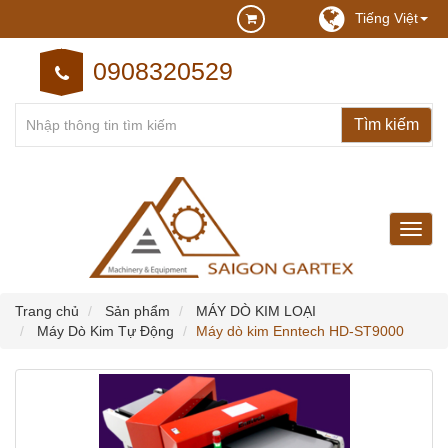
Tiếng Việt
0908320529
may
may
cong
nghie
Trang chủ
Sản phẩm
MÁY DÒ KIM LOẠI
Máy Dò Kim Tự Động
Máy dò kim Enntech HD-ST9000