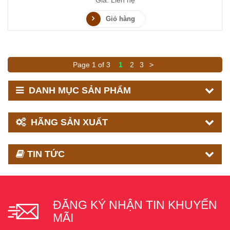
Giỏ hàng
Page 1 of 3
1
2
3
>
DANH MỤC SẢN PHẨM
HÃNG SẢN XUẤT
TIN TỨC
ĐĂNG KÝ NHẬN TIN KHUYẾN
MÃI