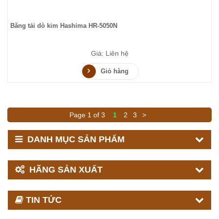
Băng tải dò kim Hashima HR-5050N
Giá: Liên hệ
Giỏ hàng
Page 1 of 3
1
2
3
>
DANH MỤC SẢN PHẨM
HÃNG SẢN XUẤT
TIN TỨC