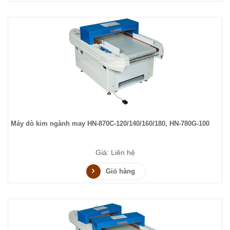
Máy dò kim ngành may HN-870C-120/140/160/180, HN-780G-100
Giá: Liên hệ
Giỏ hàng