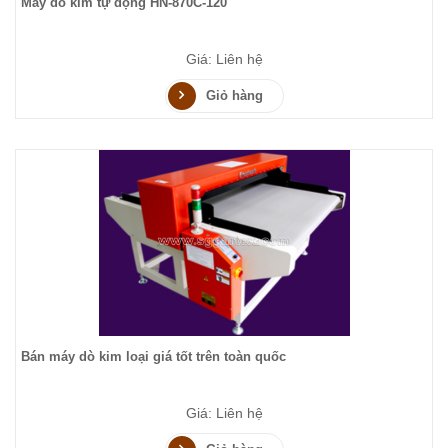
Máy dò kim tự động HN-870C-120
Giá: Liên hệ
Giỏ hàng
Bán máy dò kim loại giá tốt trên toàn quốc
Giá: Liên hệ