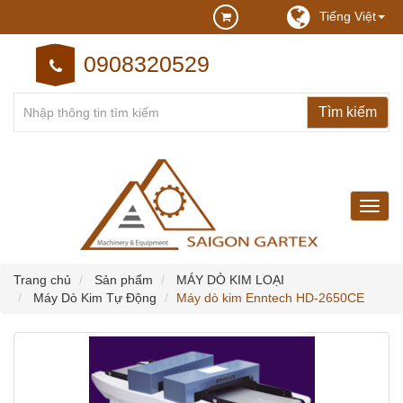
Tiếng Việt
0908320529
may
may
cong
nghie
Trang chủ
Sản phẩm
MÁY DÒ KIM LOẠI
Máy Dò Kim Tự Động
Máy dò kim Enntech HD-2650CE