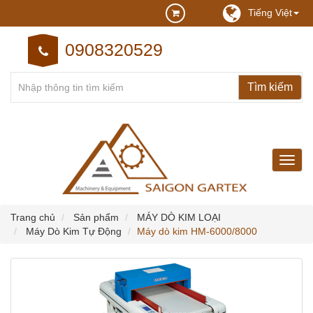
Tiếng Việt
0908320529
may
may
cong
nghie
Trang chủ
Sản phẩm
MÁY DÒ KIM LOẠI
Máy Dò Kim Tự Động
Máy dò kim HM-6000/8000