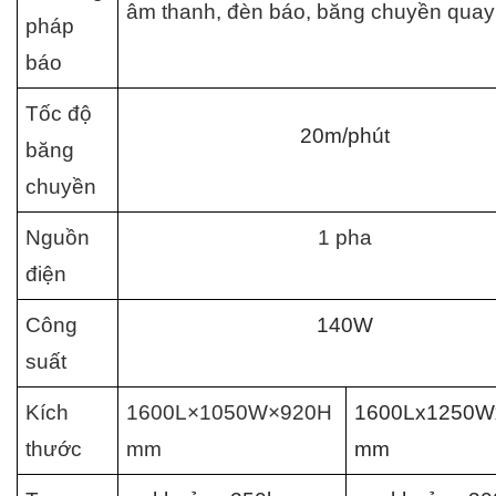
âm thanh, đèn báo, băng chuyền quay 
pháp 
báo
Tốc độ 
20m/phút
băng 
chuyền
Nguồn 
1 pha
điện
Công 
140W
suất
Kích 
1600L×1050W×920H 
thước 
mm
mm