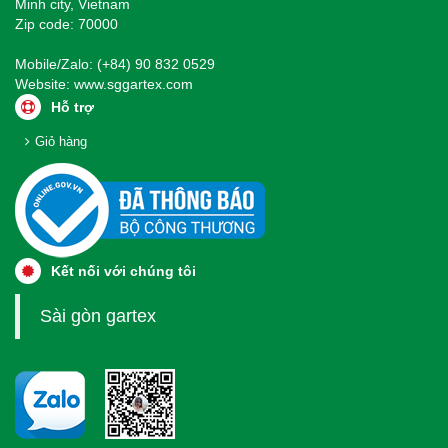
Minh city, Vietnam
Zip code: 70000
Mobile/Zalo: (+84) 90 832 0529
Website:
www.sggartex.com
Hỗ trợ
Giỏ hàng
Kết nối với chúng tôi
Sài gòn gartex