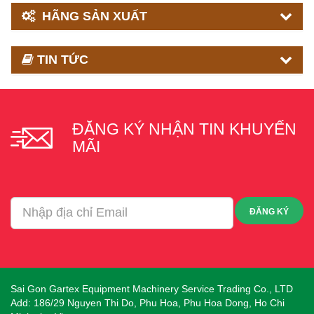
HÃNG SẢN XUẤT
TIN TỨC
ĐĂNG KÝ NHẬN TIN KHUYẾN
MÃI
ĐĂNG KÝ
Sai Gon Gartex Equipment Machinery Service Trading Co., LTD
Add: 186/29 Nguyen Thi Do, Phu Hoa, Phu Hoa Dong, Ho Chi