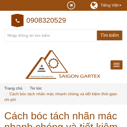
Tiếng Việt
0908320529
may
may
cong
nghie
Trang chủ
Tin tức
Cách bóc tách nhãn mác nhanh chóng và tiết kiệm thời gian
chi phí
Cách bóc tách nhãn mác
nhanh chóng và tiết kiệm