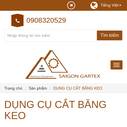
Tiếng Việt
0908320529
may
may
cong
nghie
Trang chủ
Sản phẩm
DỤNG CỤ CẮT BĂNG KEO
DỤNG CỤ CẮT BĂNG
KEO