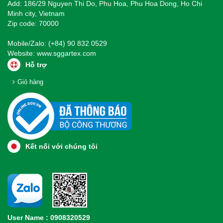
Add: 186/29 Nguyen Thi Do, Phu Hoa, Phu Hoa Dong, Ho Chi
Minh city, Vietnam
Zip code: 70000
Mobile/Zalo: (+84) 90 832 0529
Website:
www.sggartex.com
Hỗ trợ
Giỏ hàng
Kết nối với chúng tôi
User Name : 0908320529