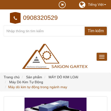
Tiếng Việt
0908320529
may
may
cong
nghie
Trang chủ
Sản phẩm
MÁY DÒ KIM LOẠI
Máy Dò Kim Tự Động
Máy dò kim tự động trong ngành may