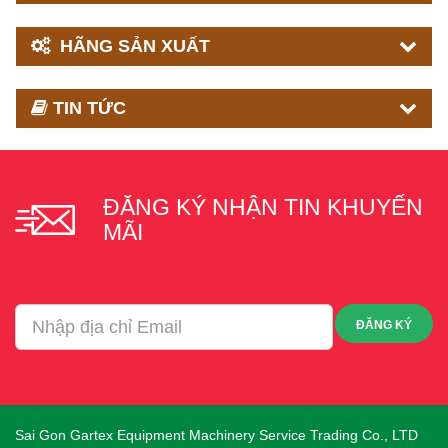
HÃNG SẢN XUẤT
TIN TỨC
ĐĂNG KÝ NHẬN TIN KHUYẾN
MÃI
ĐĂNG KÝ
Sai Gon Gartex Equipment Machinery Service Trading Co., LTD