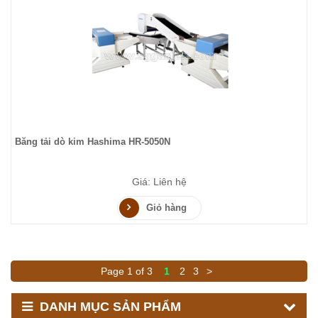
Băng tải dò kim Hashima HR-5050N
Giá: Liên hệ
Giỏ hàng
Page 1 of 3
1
2
3
>
DANH MỤC SẢN PHẨM