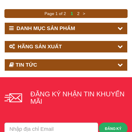
Page 1 of 2
1
2
>
DANH MỤC SẢN PHẨM
HÃNG SẢN XUẤT
TIN TỨC
ĐĂNG KÝ NHẬN TIN KHUYẾN
MÃI
ĐĂNG KÝ