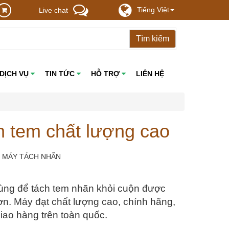
Tiếng Việt
Live chat
DỊCH VỤ
TIN TỨC
HỖ TRỢ
LIÊN HỆ
h tem chất lượng cao
: MÁY TÁCH NHÃN
ùng để tách tem nhãn khỏi cuộn được 
. Máy đạt chất lượng cao, chính hãng, 
giao hàng trên toàn quốc.