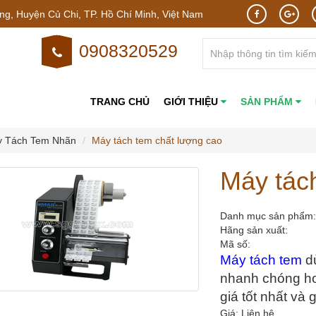
g, Huyện Củ Chi, TP. Hồ Chí Minh, Việt Nam
0908320529
TRANG CHỦ
GIỚI THIỆU
SẢN PHẨM
 Tách Tem Nhãn
Máy tách tem chất lượng cao
Máy tác
Danh mục sản phẩm
Hãng sản xuất:
Mã số:
Máy tách tem
 d
nhanh chóng hơn
giá tốt nhất và 
Giá: Liên hệ