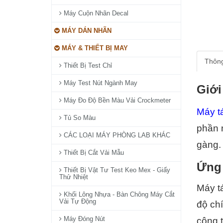
Máy Cuộn Nhãn Decal
MÁY DÁN NHÃN
MÁY & THIẾT BỊ MAY
Thông
Thiết Bị Test Chỉ
Máy Test Nút Ngành May
Giới
Máy Đo Độ Bền Màu Vải Crockmeter
Máy t
Tủ So Màu
phần n
CÁC LOẠI MÁY PHÒNG LAB KHÁC
gàng. 
Thiết Bị Cắt Vải Mẫu
Ứng 
Thiết Bị Vật Tư Test Keo Mex - Giấy
Thử Nhiệt
Máy t
Khối Lông Nhựa - Bàn Chông Máy Cắt
Vải Tự Động
độ chí
Máy Đóng Nút
công t