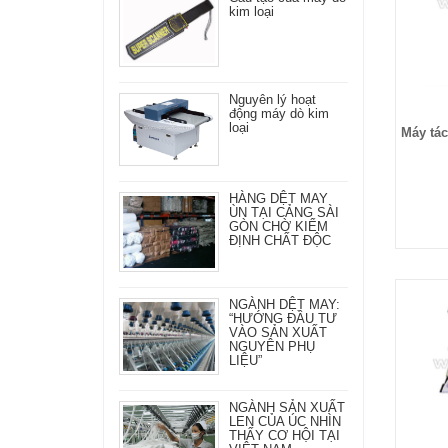
kim loại
Nguyên lý hoạt
động máy dò kim
loại
Máy tá
HÀNG DỆT MAY
ÙN TẠI CẢNG SÀI
GÒN CHỜ KIỂM
ĐỊNH CHẤT ĐỘC
NGÀNH DỆT MAY:
“HƯỚNG ĐẦU TƯ
VÀO SẢN XUẤT
NGUYÊN PHỤ
LIỆU”
NGÀNH SẢN XUẤT
LEN CỦA ÚC NHÌN
THẤY CƠ HỘI TẠI