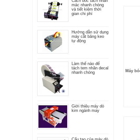
Cách bóc tách nhãn
mác nhanh chóng
và tiết kiệm thời
gian chi phí
Hướng dẫn sử dụng
máy cắt băng keo
tự động
Làm thế nào để
tách tem nhãn decal
Máy bó
nhanh chóng
Giới thiệu máy dò
kim ngành may
Cấu tạo của máy dò