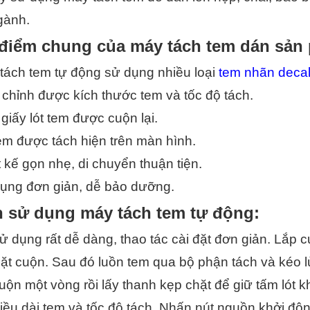
gành.
điểm chung của máy tách tem dán sản
tách tem tự động sử dụng nhiều loại 
tem nhãn deca
 chỉnh được kích thước tem và tốc độ tách.
giấy lót tem được cuộn lại.
em được tách hiện trên màn hình.
t kế gọn nhẹ, di chuyển thuận tiện.
dụng đơn giản, dễ bảo dưỡng.
 sử dụng máy tách tem tự động:
 dụng rất dễ dàng, thao tác cài đặt đơn giản. Lắp cu
ặt cuộn. Sau đó luồn tem qua bộ phận tách và kéo lùi
ộn một vòng rồi lấy thanh kẹp chặt để giữ tấm lót khô
iều dài tem và tốc độ tách. Nhấn nút nguồn khởi độ