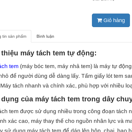
Giỏ hàng
 tin sản phẩm
Bình luận
 thiệu máy tách tem tự động:
ách tem 
(máy bóc tem, máy nhả tem) là máy tự động 
hỏ để người dùng dễ dàng lấy. Tấm giấy lót tem sau
Máy tách nhanh và chính xác, phù hợp với nhiều loạ
dụng của máy tách tem trong dây chuy
ách tem được sử dụng nhiều trong công đoạn tách n
nh xác cao, máy thay thế cho nguồn nhân lực và man
y sử dụng máy tách tem để dán lên hộp, chai, bao bì, t