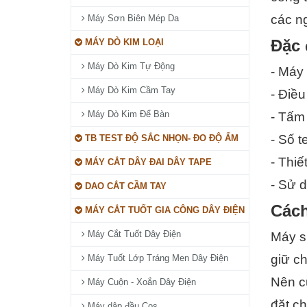
các n
Máy Sơn Biên Mép Da
Đặc 
MÁY DÒ KIM LOẠI
Máy Dò Kim Tự Động
- Máy 
Máy Dò Kim Cầm Tay
- Điều
Máy Dò Kim Để Bàn
- Tấm 
- Số t
TB TEST ĐỘ SẮC NHỌN- ĐO ĐỘ ẨM
- Thiế
MÁY CẮT DÂY ĐAI DÂY TAPE
- Sử 
DAO CẮT CẦM TAY
Cách
MÁY CẮT TUỐT GIA CÔNG DÂY ĐIỆN
Máy Cắt Tuốt Dây Điện
Máy sử
giữ ch
Máy Tuốt Lớp Tráng Men Dây Điện
Nên cu
Máy Cuộn - Xoắn Dây Điện
đặt ch
Máy dập đầu Cos