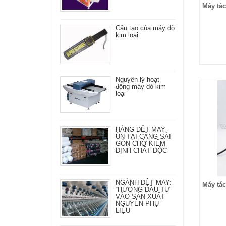
Máy tác
Cấu tạo của máy dò
kim loại
Nguyên lý hoạt
động máy dò kim
loại
HÀNG DỆT MAY
ÙN TẠI CẢNG SÀI
GÒN CHỜ KIỂM
ĐỊNH CHẤT ĐỘC
NGÀNH DỆT MAY:
Máy tá
“HƯỚNG ĐẦU TƯ
VÀO SẢN XUẤT
NGUYÊN PHỤ
LIỆU”