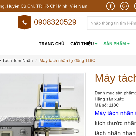
g, Huyện Củ Chi, TP. Hồ Chí Minh, Việt Nam
0908320529
TRANG CHỦ
GIỚI THIỆU
SẢN PHẨM
 Tách Tem Nhãn
Máy tách nhãn tự động 118C
Máy tác
Danh mục sản phẩm
Hãng sản xuất:
Mã số: 118C
Máy tách nhãn 
kích thước nhãn
tách nhãn nhanh