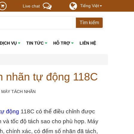
Tiếng Việt
Live chat
DỊCH VỤ
TIN TỨC
HỖ TRỢ
LIÊN HỆ
h nhãn tự động 118C
: MÁY TÁCH NHÃN
tự động
 118C có thể điều chỉnh được 
 và tốc độ tách sao cho phù hợp. Máy 
, chính xác, có đếm số nhãn đã tách, 