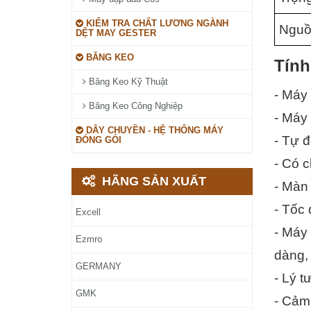
KIỂM TRA CHẤT LƯƠNG NGÀNH
Nguồ
DỆT MAY GESTER
BĂNG KEO
Tính
Băng Keo Kỹ Thuật
- Máy 
Băng Keo Công Nghiệp
- Máy
DÂY CHUYỀN - HỆ THỐNG MÁY
- Tự đ
ĐÓNG GÓI
- Có c
HÃNG SẢN XUẤT
- Màn
- Tốc
Excell
- Máy 
Ezmro
dàng,
GERMANY
- Lý 
GMK
- Cảm 