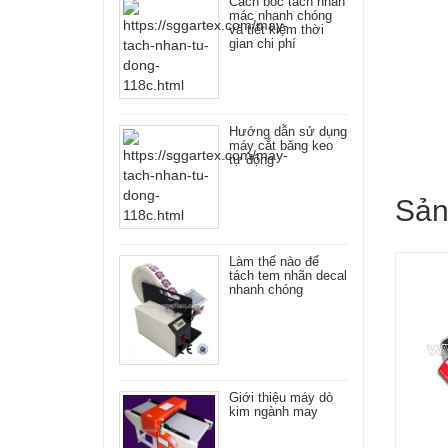
Cách bóc tách nhãn
mác nhanh chóng
và tiết kiệm thời
gian chi phí
Hướng dẫn sử dụng
máy cắt băng keo
tự động
Sản
Làm thế nào để
tách tem nhãn decal
nhanh chóng
Giới thiệu máy dò
kim ngành may