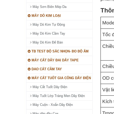
Máy Sơn Biên Mép Da
Thôn
MÁY DÒ KIM LOẠI
Mode
Máy Dò Kim Tự Động
Máy Dò Kim Cầm Tay
Tốc 
Máy Dò Kim Để Bàn
Chiề
TB TEST ĐỘ SẮC NHỌN- ĐO ĐỘ ẨM
MÁY CẮT DÂY ĐAI DÂY TAPE
Chiề
DAO CẮT CẦM TAY
OD c
MÁY CẮT TUỐT GIA CÔNG DÂY ĐIỆN
Máy Cắt Tuốt Dây Điện
Vật l
Máy Tuốt Lớp Tráng Men Dây Điện
Kích
Máy Cuộn - Xoắn Dây Điện
Trọn
Máy dập đầu Cos