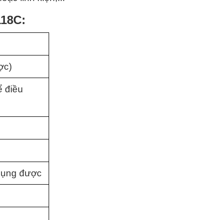
118C:
ợc)
 điều 
 dụng được