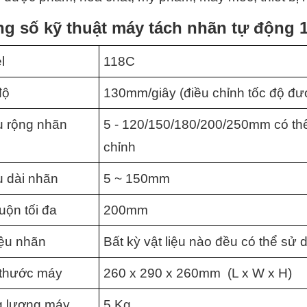
g số kỹ thuật máy tách nhãn tự động 
l
118C
độ
130mm/giây (điều chỉnh tốc độ đư
u rộng nhãn
5 - 120/150/180/200/250mm có thể
chỉnh
u dài nhãn
5 ~ 150mm
uộn tối đa
200mm
iệu nhãn
Bất kỳ vật liệu nào đều có thể sử
 thước máy
260 x 290 x 260mm  (L x W x H)
g lượng máy
5 Kg