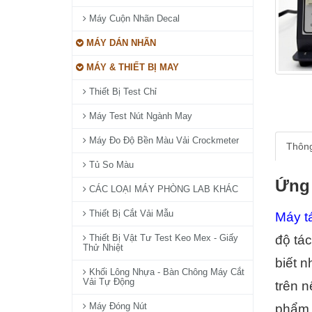
Máy Cuộn Nhãn Decal
MÁY DÁN NHÃN
MÁY & THIẾT BỊ MAY
Thiết Bị Test Chỉ
Máy Test Nút Ngành May
Máy Đo Độ Bền Màu Vải Crockmeter
Thông
Tủ So Màu
Ứng 
CÁC LOẠI MÁY PHÒNG LAB KHÁC
Thiết Bị Cắt Vải Mẫu
Máy t
Thiết Bị Vật Tư Test Keo Mex - Giấy
độ tá
Thử Nhiệt
biết n
Khối Lông Nhựa - Bàn Chông Máy Cắt
Vải Tự Động
trên 
Máy Đóng Nút
phẩm, 