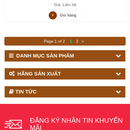
Giá: Liên hệ
Giỏ hàng
Page 1 of 2
1
2
>
DANH MỤC SẢN PHẨM
HÃNG SẢN XUẤT
TIN TỨC
ĐĂNG KÝ NHẬN TIN KHUYẾN
MÃI