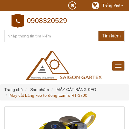
Tiếng Việt
0908320529
may
may
cong
nghie
Trang chủ
Sản phẩm
MÁY CẮT BĂNG KEO
Máy cắt băng keo tự động Ezmro RT-3700