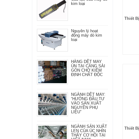
kim loại
Thiết B
Nguyên lý hoạt
động máy dò kim
loại
HÀNG DỆT MAY
ÙN TẠI CẢNG SÀI
GÒN CHỜ KIỂM
ĐỊNH CHẤT ĐỘC
NGÀNH DỆT MAY:
“HƯỚNG ĐẦU TƯ
VÀO SẢN XUẤT
NGUYÊN PHỤ
LIỆU”
NGÀNH SẢN XUẤT
Thiết B
LEN CỦA ÚC NHÌN
THẤY CƠ HỘI TẠI