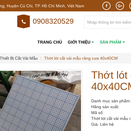
g, Huyện Củ Chi, TP. Hồ Chí Minh, Việt Nam
0908320529
TRANG CHỦ
GIỚI THIỆU
SẢN PHẨM
Thiết Bị Cắt Vải Mẫu
Thớt lót cắt vải mẫu răng cưa 40x40CM
Thớt lót
40x40C
Danh mục sản phẩm:
Hãng sản xuất:
Mã số:
Thớt lót cắt vải mẫ
Giá: Liên hệ