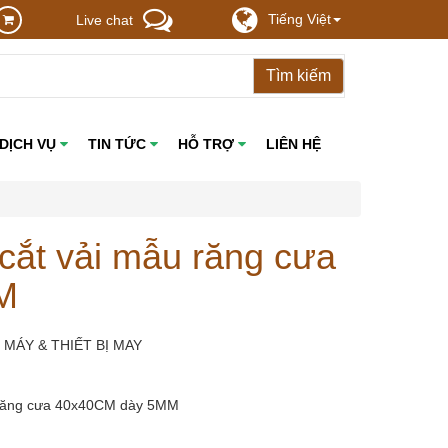
Tiếng Việt
Live chat
DỊCH VỤ
TIN TỨC
HỖ TRỢ
LIÊN HỆ
 cắt vải mẫu răng cưa
M
 MÁY & THIẾT BỊ MAY
u răng cưa 40x40CM dày 5MM