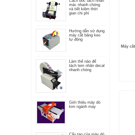
Cách bóc tách nhãn
mác nhanh chóng
và tiết kiệm thời
gian chi phí
Hướng dẫn sử dụng
máy cắt băng keo
tự động
Máy cắt
Làm thế nào để
tách tem nhãn decal
nhanh chóng
Giới thiệu máy dò
kim ngành may
Cấu tạo của máy dò