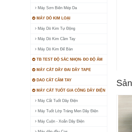
Máy Sơn Biên Mép Da
MÁY DÒ KIM LOẠI
Máy Dò Kim Tự Động
Máy Dò Kim Cầm Tay
Máy Dò Kim Để Bàn
TB TEST ĐỘ SẮC NHỌN- ĐO ĐỘ ẨM
MÁY CẮT DÂY ĐAI DÂY TAPE
DAO CẮT CẦM TAY
Sản
MÁY CẮT TUỐT GIA CÔNG DÂY ĐIỆN
Máy Cắt Tuốt Dây Điện
Máy Tuốt Lớp Tráng Men Dây Điện
Máy Cuộn - Xoắn Dây Điện
Máy dập đầu Cos