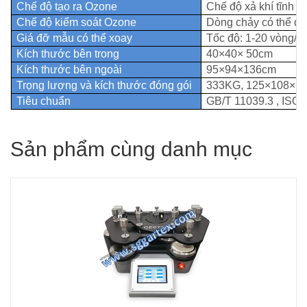
Chế
độ
tạo
ra
Ozone
Chế độ xả khí tĩnh
Chế
độ
kiểm
soát
Ozone
Dòng chảy có thể đư
Giá đỡ mẫu có thể xoay
Tốc độ: 1-20 vòng/p
Kích thước bên trong
40×40×
50cm
Kích thước bên ngoài
95×94×136cm
Trọng lượng và kích thước đóng gói
333KG,
125×108×1
Tiêu chuẩn
GB/T 11039.3
,
ISO 
Sản phẩm cùng danh mục