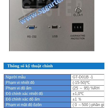
Thông số kỹ thuật chính
Người mẫu
GT-D01B
-1
Phạm vi nhiệt độ
(-15-50)℃
Phạm vi độ ẩm
(25
～
95)
%RH
Độ chính xác nhiệt độ
±1,0℃
Độ chính xác độ ẩm
±1
％
Phạm
vi
mật
độ
ôzôn
(
0
～
500
)
phần giờ