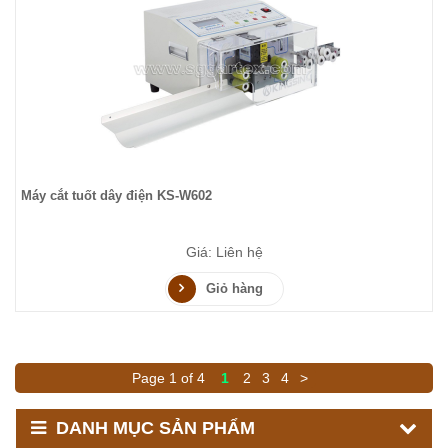
Máy cắt tuốt dây điện KS-W602
Giá: Liên hệ
Giỏ hàng
Page 1 of 4
1
2
3
4
>
DANH MỤC SẢN PHẨM