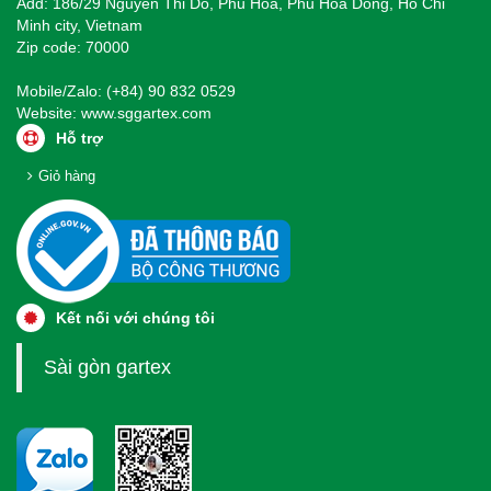
Add: 186/29 Nguyen Thi Do, Phu Hoa, Phu Hoa Dong, Ho Chi
Minh city, Vietnam
Zip code: 70000
Mobile/Zalo: (+84) 90 832 0529
Website:
www.sggartex.com
Hỗ trợ
Giỏ hàng
Kết nối với chúng tôi
Sài gòn gartex