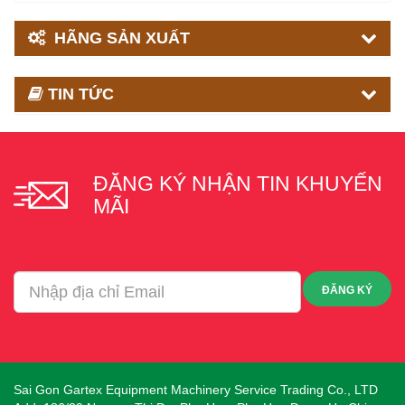
HÃNG SẢN XUẤT
TIN TỨC
ĐĂNG KÝ NHẬN TIN KHUYẾN
MÃI
ĐĂNG KÝ
Sai Gon Gartex Equipment Machinery Service Trading Co., LTD