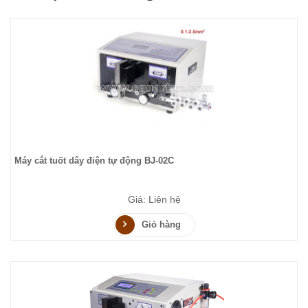
Máy cắt tuốt dây điện tự động BJ-02C
Giá: Liên hệ
Giỏ hàng