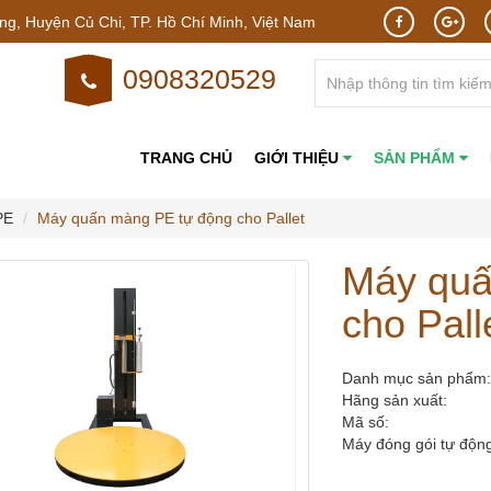
g, Huyện Củ Chi, TP. Hồ Chí Minh, Việt Nam
0908320529
TRANG CHỦ
GIỚI THIỆU
SẢN PHẨM
PE
Máy quấn màng PE tự động cho Pallet
Máy quấ
cho Pall
Danh mục sản phẩ
Hãng sản xuất:
Mã số:
Máy đóng gói tự động