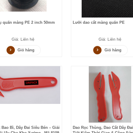
ụ quấn màng PE 2 inch 50mm
Lưỡi dao cắt màng quấn PE
Giá: Liên hệ
Giá: Liên hệ
Giỏ hàng
Giỏ hàng
 Bao Bì, Dây Đai Siêu Bén – Giải
Dao Rọc Thùng, Dao Cắt Dây Đai
ối Ưu Cho Kho Xưởng - Mã 8109
Tiết Kiệm Thời Gian & Công Sức