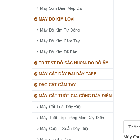
Máy Sơn Biên Mép Da
MÁY DÒ KIM LOẠI
Máy Dò Kim Tự Động
Máy Dò Kim Cầm Tay
Máy Dò Kim Để Bàn
TB TEST ĐỘ SẮC NHỌN- ĐO ĐỘ ẨM
MÁY CẮT DÂY ĐAI DÂY TAPE
DAO CẮT CẦM TAY
MÁY CẮT TUỐT GIA CÔNG DÂY ĐIỆN
Máy Cắt Tuốt Dây Điện
Máy Tuốt Lớp Tráng Men Dây Điện
Thông
Máy Cuộn - Xoắn Dây Điện
Máy đóng
Máy dập đầu Cos