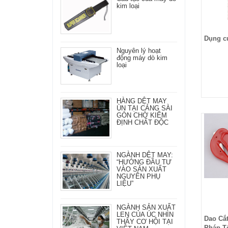
kim loại
Dụng c
Nguyên lý hoạt
động máy dò kim
loại
HÀNG DỆT MAY
ÙN TẠI CẢNG SÀI
GÒN CHỜ KIỂM
ĐỊNH CHẤT ĐỘC
NGÀNH DỆT MAY:
“HƯỚNG ĐẦU TƯ
VÀO SẢN XUẤT
NGUYÊN PHỤ
LIỆU”
NGÀNH SẢN XUẤT
LEN CỦA ÚC NHÌN
Dao Cắt
THẤY CƠ HỘI TẠI
Pháp T