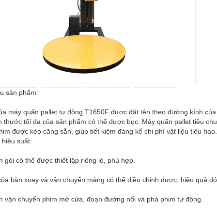
̣u sản phẩm:
ủa máy quấn pallet tự động T1650F được đặt tên theo đường kính của
h thước tối đa của sản phẩm có thể được bọc. Máy quấn pallet tiêu ch
im được kéo căng sẵn, giúp tiết kiệm đáng kể chi phí vật liệu tiêu hao.
 hiệu suất:
h gói có thể được thiết lập riêng lẻ, phù hợp.
của bàn xoay và vận chuyển màng có thể điều chỉnh được, hiệu quả đó
n vận chuyển phim mở cửa, đoạn đường nối và phá phim tự động.