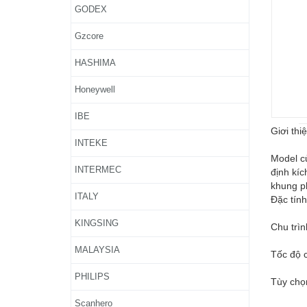
GODEX
Gzcore
HASHIMA
Honeywell
IBE
Giơi thiê
INTEKE
Model c
INTERMEC
định kíc
khung ph
ITALY
Đặc tính
KINGSING
Chu trìn
MALAYSIA
Tốc độ 
PHILIPS
Tùy chọ
Scanhero