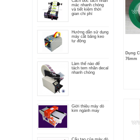
Cách bóc tách nhãn
mác nhanh chóng
và tiết kiệm thời
gian chi phí
Hướng dẫn sử dụng
máy cắt băng keo
tự động
Dụng C
76mm
Làm thế nào để
tách tem nhãn decal
nhanh chóng
Giới thiệu máy dò
kim ngành may
Cấu tạo của máy dò