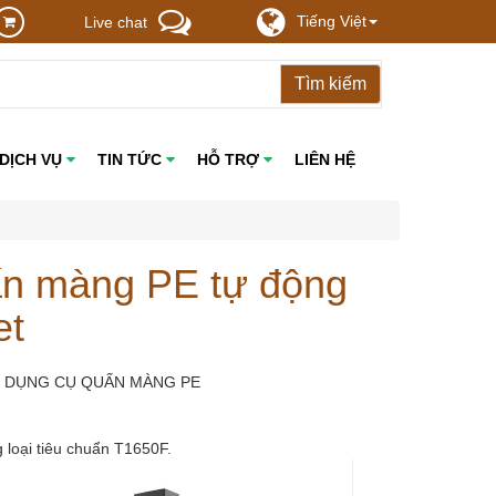
Tiếng Việt
Live chat
DỊCH VỤ
TIN TỨC
HỖ TRỢ
LIÊN HỆ
n màng PE tự động
et
m: DỤNG CỤ QUẤN MÀNG PE
 loại tiêu chuẩn T1650F.