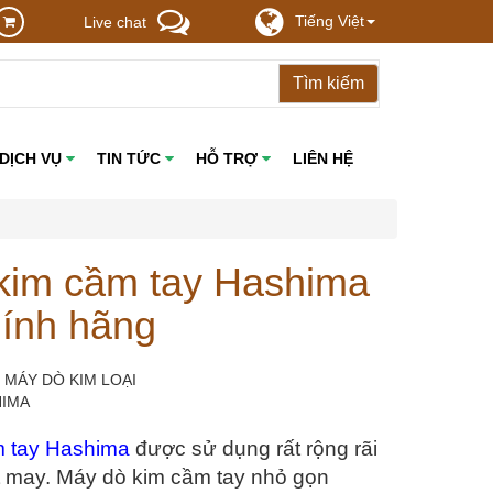
Tiếng Việt
Live chat
DỊCH VỤ
TIN TỨC
HỖ TRỢ
LIÊN HỆ
kim cầm tay Hashima
hính hãng
: MÁY DÒ KIM LOẠI
HIMA
m tay Hashima
 được sử dụng rất rộng rãi 
t may. Máy dò kim cầm tay nhỏ gọn 