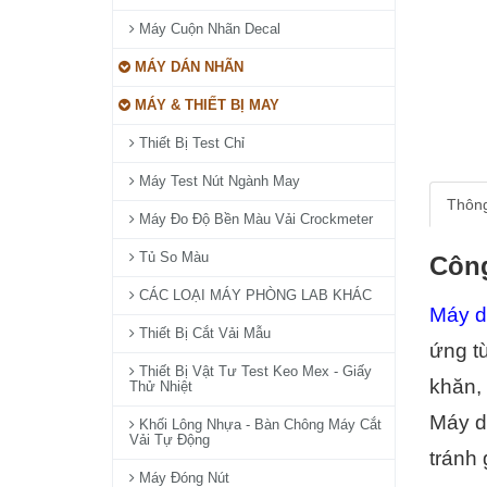
Máy Cuộn Nhãn Decal
MÁY DÁN NHÃN
MÁY & THIẾT BỊ MAY
Thiết Bị Test Chỉ
Máy Test Nút Ngành May
Thông
Máy Đo Độ Bền Màu Vải Crockmeter
Tủ So Màu
Công
CÁC LOẠI MÁY PHÒNG LAB KHÁC
Máy d
Thiết Bị Cắt Vải Mẫu
ứng từ
Thiết Bị Vật Tư Test Keo Mex - Giấy
khăn, 
Thử Nhiệt
Máy dò
Khối Lông Nhựa - Bàn Chông Máy Cắt
Vải Tự Động
tránh 
Máy Đóng Nút