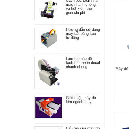
Cách bóc tách nhãn
mác nhanh chóng
và tiết kiệm thời
gian chi phí
Hướng dẫn sử dụng
máy cắt băng keo
tự động
Làm thế nào để
tách tem nhãn decal
nhanh chóng
Máy dò 
Giới thiệu máy dò
kim ngành may
Cấu tạo của máy dò