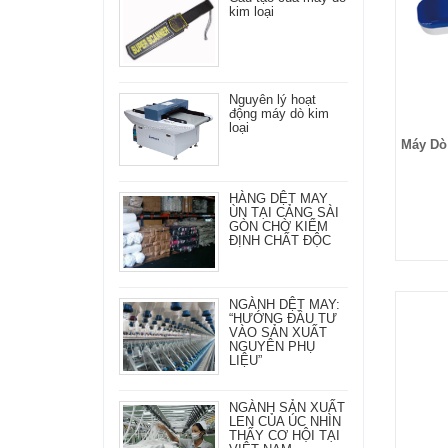
kim loại
Nguyên lý hoạt
động máy dò kim
loại
Máy Dò
HÀNG DỆT MAY
ÙN TẠI CẢNG SÀI
GÒN CHỜ KIỂM
ĐỊNH CHẤT ĐỘC
NGÀNH DỆT MAY:
“HƯỚNG ĐẦU TƯ
VÀO SẢN XUẤT
NGUYÊN PHỤ
LIỆU”
NGÀNH SẢN XUẤT
LEN CỦA ÚC NHÌN
THẤY CƠ HỘI TẠI