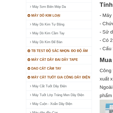
Tính
Máy Sơn Biên Mép Da
- Máy 
MÁY DÒ KIM LOẠI
- Chứ
Máy Dò Kim Tự Động
- Sử d
Máy Dò Kim Cầm Tay
- Có 
Máy Dò Kim Để Bàn
- Cấu 
TB TEST ĐỘ SẮC NHỌN- ĐO ĐỘ ẨM
Mua 
MÁY CẮT DÂY ĐAI DÂY TAPE
DAO CẮT CẦM TAY
Công t
MÁY CẮT TUỐT GIA CÔNG DÂY ĐIỆN
xuất x
Máy Cắt Tuốt Dây Điện
Ngoài 
phẩm 
Máy Tuốt Lớp Tráng Men Dây Điện
Máy Cuộn - Xoắn Dây Điện
Máy dập đầu Cos