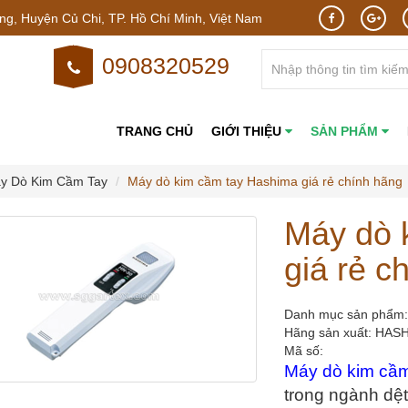
g, Huyện Củ Chi, TP. Hồ Chí Minh, Việt Nam
0908320529
TRANG CHỦ
GIỚI THIỆU
SẢN PHẨM
y Dò Kim Cầm Tay
Máy dò kim cầm tay Hashima giá rẻ chính hãng
Máy dò 
giá rẻ c
Danh mục sản phẩm
Hãng sản xuất:
HAS
Mã số:
Máy dò kim cầ
trong ngành dệ