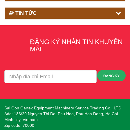
TIN TỨC
ĐĂNG KÝ NHẬN TIN KHUYẾN
MÃI
ĐĂNG KÝ
Sai Gon Gartex Equipment Machinery Service Trading Co., LTD
Add: 186/29 Nguyen Thi Do, Phu Hoa, Phu Hoa Dong, Ho Chi
Minh city, Vietnam
Zip code: 70000