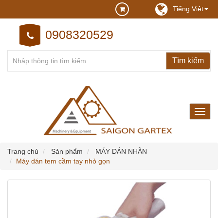
Tiếng Việt
0908320529
may
may
cong
nghie
Trang chủ
Sản phẩm
MÁY DÁN NHÃN
Máy dán tem cầm tay nhỏ gọn