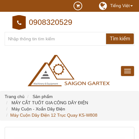
Tiếng Việt
0908320529
may
may
cong
nghie
Trang chủ
Sản phẩm
MÁY CẮT TUỐT GIA CÔNG DÂY ĐIỆN
Máy Cuộn - Xoắn Dây Điện
Máy Cuộn Dây Điện 12 Trục Quay KS-W808