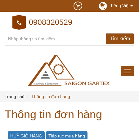
Tiếng Việt
0908320529
may
may
cong
nghie
Trang chủ
Thông tin đơn hàng
Thông tin đơn hàng
HUỶ GIỎ HÀNG
Tiếp tục mua hàng